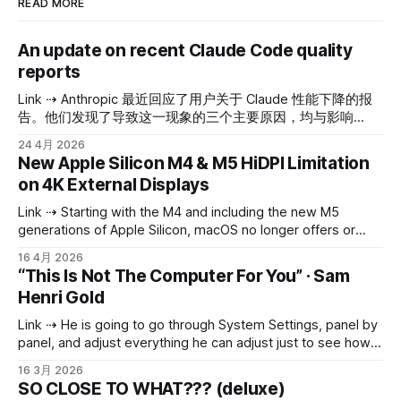
READ MORE
An update on recent Claude Code quality
reports
Link ⇢ Anthropic 最近回应了用户关于 Claude 性能下降的报
告。他们发现了导致这一现象的三个主要原因，均与影响
Claude Code（用于编程任务的 Claude 版本）、Claude
24 4月 2026
Agent SDK 和 Claude Cowork 的特定更新有关。主要的 API
New Apple Silicon M4 & M5 HiDPI Limitation
并未受到影响。截至 4 月 20 日，所有这些问题都已得到修
on 4K External Displays
复。 以下是问题的详细说明： 1. 更慢但更聪明 vs. 更快但没
那么聪明： 3 月 4 日，为了提高 Claude Code 的运行速度，
Link ⇢ Starting with the M4 and including the new M5
他们将其默认的“推理力度”（reasoning effort）从 high 更改
generations of Apple Silicon, macOS no longer offers or
为 medium。可以将“
allows full-resolution HiDPI 4k modes for external displays.
16 4月 2026
The maximum HiDPI mode available on a 3840x2160 panel
“This Is Not The Computer For You” · Sam
is now just 3360x1890 - M2/M3 machines did not have this
Henri Gold
limitation.
Link ⇢ He is going to go through System Settings, panel by
panel, and adjust everything he can adjust just to see how
he likes it. He is going to make a folder called “Projects”
16 3月 2026
with nothing in it. He is going to download Blender because
SO CLOSE TO WHAT??? (deluxe)
someone on Reddit said it