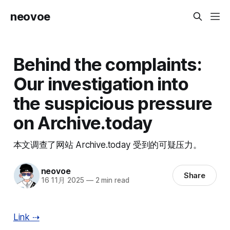
neovoe
Behind the complaints:
Our investigation into
the suspicious pressure
on Archive.today
本文调查了网站 Archive.today 受到的可疑压力。
neovoe
Share
16 11月 2025
—
2 min read
Link ⇢