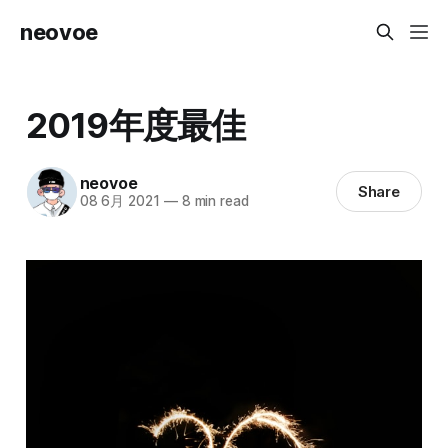
neovoe
2019年度最佳
neovoe
Share
08 6月 2021
—
8 min read