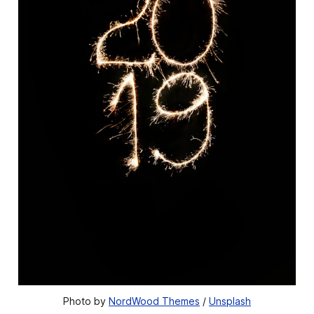
Photo by 
NordWood Themes
 / 
Unsplash