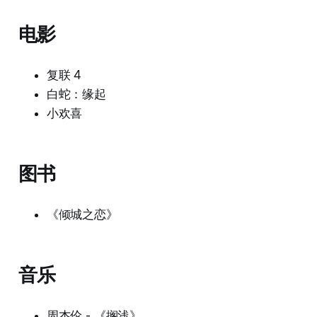
电影
复联 4
白蛇：缘起
小欢喜
图书
《倾城之恋》
音乐
周杰伦 - 《搁浅》